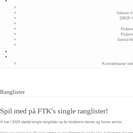
Voksen in
DROP IN
Klubme
Klubme
Senior/Ve
Kontraktbaner in
Ranglister
Spil med på FTK's single ranglister!
Vi har i 2025 startet single ranglister op for klubbens damer og herrer senior.
Vi bruger løsningen iTennisLadder og den tilhørende gratis app, hvilket gør det nem