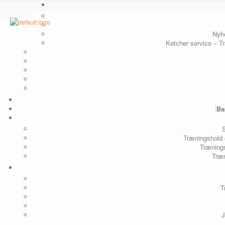
Nyhe
Ketcher service – Tr
Ba
Træningshold 
Trænings
Træn
T
J