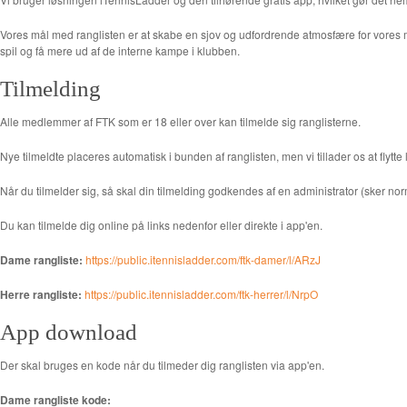
Vores mål med ranglisten er at skabe en sjov og udfordrende atmosfære for vores m
spil og få mere ud af de interne kampe i klubben.
Tilmelding
Alle medlemmer af FTK som er 18 eller over kan tilmelde sig ranglisterne.
Nye tilmeldte placeres automatisk i bunden af ranglisten, men vi tillader os at flytte 
Når du tilmelder sig, så skal din tilmelding godkendes af en administrator (sker norm
Du kan tilmelde dig online på links nedenfor eller direkte i app'en.
Dame rangliste:
https://public.itennisladder.com/ftk-damer/l/ARzJ
Herre rangliste:
https://public.itennisladder.com/ftk-herrer/l/NrpO
App download
Der skal bruges en kode når du tilmeder dig ranglisten via app'en.
Dame rangliste kode: