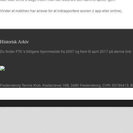
Vinder af matchen har ansvar for at indrapportere scoren (i app eller online).
Historisk Arkiv
Du finder FTK´s tidligere hjemmeside fra 2007 og frem til april 2017 på denne link:
Fredensborg Tennis Klub, Kastanievej 16B, 3480 Fredensborg, CVR: 53190413, B