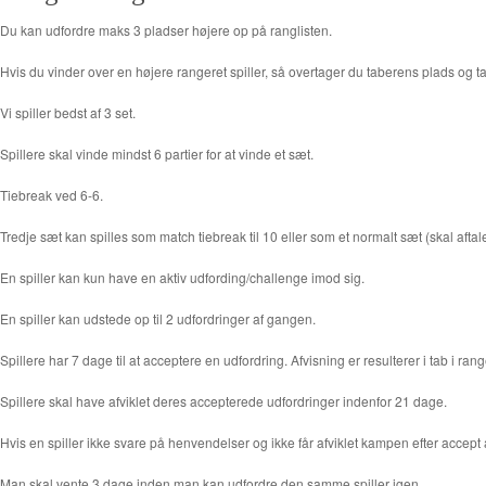
Du kan udfordre maks 3 pladser højere op på ranglisten.
Hvis du vinder over en højere rangeret spiller, så overtager du taberens plads og t
Vi spiller bedst af 3 set.
Spillere skal vinde mindst 6 partier for at vinde et sæt.
Tiebreak ved 6-6.
Tredje sæt kan spilles som match tiebreak til 10 eller som et normalt sæt (skal afta
En spiller kan kun have en aktiv udfording/challenge imod sig.
En spiller kan udstede op til 2 udfordringer af gangen.
Spillere har 7 dage til at acceptere en udfordring. Afvisning er resulterer i tab i 
Spillere skal have afviklet deres accepterede udfordringer indenfor 21 dage.
Hvis en spiller ikke svare på henvendelser og ikke får afviklet kampen efter accept
Man skal vente 3 dage inden man kan udfordre den samme spiller igen.