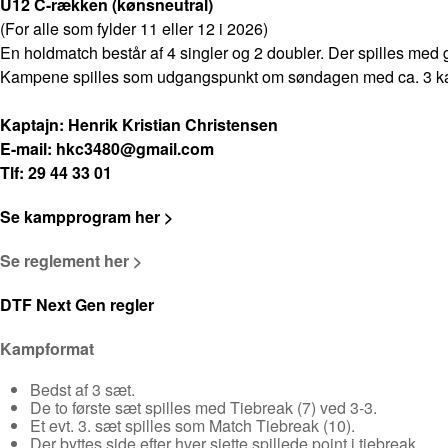
U12 C-rækken (kønsneutral)
(For alle som fylder 11 eller 12 i 2026)
En holdmatch består af 4 singler og 2 doubler. Der spilles med
Kampene spilles som udgangspunkt om søndagen med ca. 3 kamp
Kaptajn: Henrik Kristian Christensen
E-mail:
hkc3480@gmail.com
Tlf: 29 44 33 01
Se kampprogram her >
Se reglement her >
DTF Next Gen regler
Kampformat
Bedst af 3 sæt.
De to første sæt spilles med Tiebreak (7) ved 3-3.
Et evt. 3. sæt spilles som Match Tiebreak (10).
Der byttes side efter hver sjette spillede point i tiebreak.