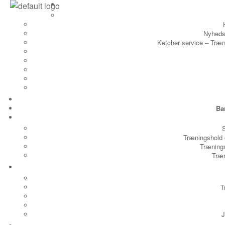
Nyheds
Ketcher service – Træng
Ba
Træningshold 
Trænings
Træn
T
J