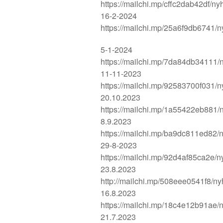
https://mailchi.mp/cffc2dab42df/ny
16-2-2024
https://mailchi.mp/25a6f9db6741/n
5-1-2024
https://mailchi.mp/7da84db34111/n
11-11-2023
https://mailchi.mp/92583700f031/n
20.10.2023
https://mailchi.mp/1a55422eb881/n
8.9.2023
https://mailchi.mp/ba9dc811ed82/n
29-8-2023
https://mailchi.mp/92d4af85ca2e/n
23.8.2023
http://mailchi.mp/508eee0541f8/
ny
16.8.2023
https://mailchi.mp/18c4e12b91ae/n
21.7.2023